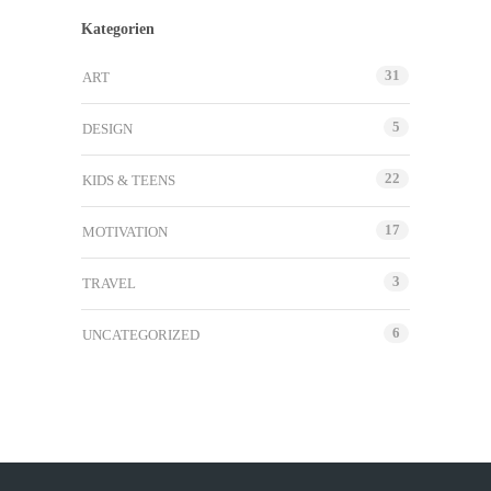
Kategorien
31
ART
5
DESIGN
22
KIDS & TEENS
17
MOTIVATION
3
TRAVEL
6
UNCATEGORIZED