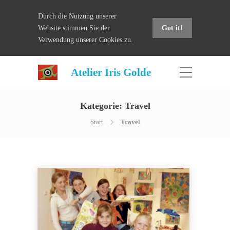
Durch die Nutzung unserer
Website stimmen Sie der
Got it!
Verwendung unserer Cookies zu.
Atelier Iris Golde
Kategorie:
Travel
Start
Travel