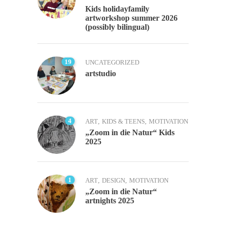
Kids holidayfamily
artworkshop summer 2026
(possibly bilingual)
19
UNCATEGORIZED
artstudio
4
ART
,
KIDS & TEENS
,
MOTIVATION
„Zoom in die Natur“ Kids
2025
1
ART
,
DESIGN
,
MOTIVATION
„Zoom in die Natur“
artnights 2025