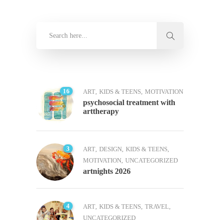
16
ART
,
KIDS & TEENS
,
MOTIVATION
psychosocial treatment with
arttherapy
3
ART
,
DESIGN
,
KIDS & TEENS
,
MOTIVATION
,
UNCATEGORIZED
artnights 2026
4
ART
,
KIDS & TEENS
,
TRAVEL
,
UNCATEGORIZED