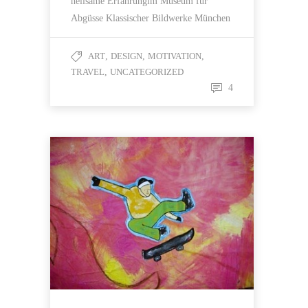
heilsame Erfahrungim Museum für
Abgüsse Klassischer Bildwerke München
ART
,
DESIGN
,
MOTIVATION
,
TRAVEL
,
UNCATEGORIZED
4