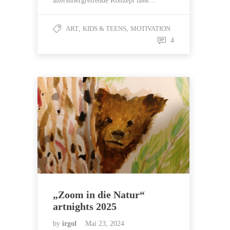
altersübergreifende Konzept lässt…
ART
,
KIDS & TEENS
,
MOTIVATION
4
„Zoom in die Natur“
artnights 2025
by
irgol
Mai 23, 2024