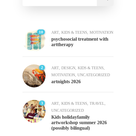
10
ART
,
KIDS & TEENS
,
MOTIVATION
psychosocial treatment with
arttherapy
2
ART
,
DESIGN
,
KIDS & TEENS
,
MOTIVATION
,
UNCATEGORIZED
artnights 2026
3
ART
,
KIDS & TEENS
,
TRAVEL
,
UNCATEGORIZED
Kids holidayfamily
artworkshop summer 2026
(possibly bilingual)