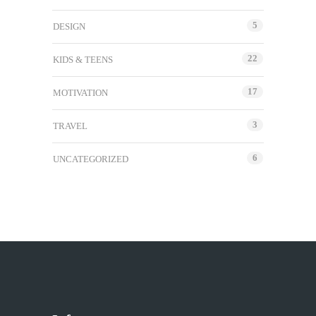
5
DESIGN
22
KIDS & TEENS
17
MOTIVATION
3
TRAVEL
6
UNCATEGORIZED