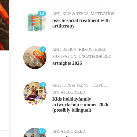
13
ART
,
KIDS & TEENS
,
MOTIVATION
psychosocial treatment with
arttherapy
2
ART
,
DESIGN
,
KIDS & TEENS
,
MOTIVATION
,
UNCATEGORIZED
artnights 2026
3
ART
,
KIDS & TEENS
,
TRAVEL
,
UNCATEGORIZED
Kids holidayfamily
artworkshop summer 2026
(possibly bilingual)
17
UNCATEGORIZED