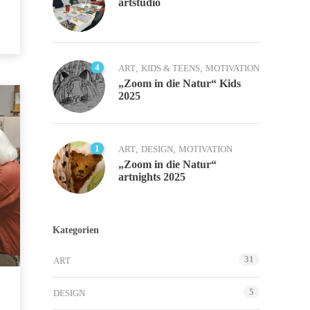
artstudio
4
ART
,
KIDS & TEENS
,
MOTIVATION
„Zoom in die Natur“ Kids
2025
1
ART
,
DESIGN
,
MOTIVATION
„Zoom in die Natur“
artnights 2025
Kategorien
31
ART
5
DESIGN