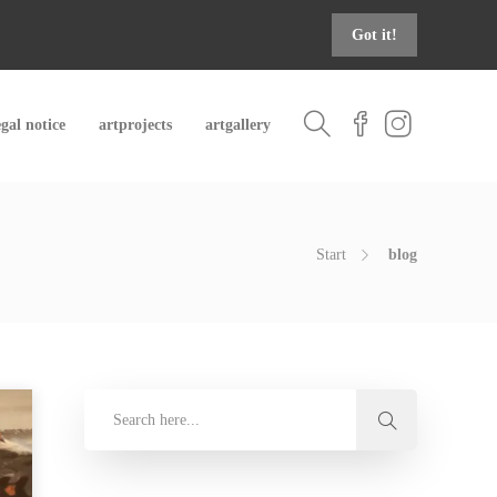
Got it!
egal notice
artprojects
artgallery
Start
blog