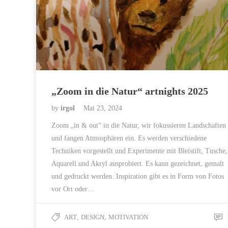
„Zoom in die Natur“ artnights 2025
by
irgol
Mai 23, 2024
Zoom „in & out“ in die Natur, wir fokussieren Landschaften
und fangen Atmosphären ein. Es werden verschiedene
Techniken vorgestellt und Experimente mit Bleistift, Tusche,
Aquarell und Akryl ausprobiert. Es kann gezeichnet, gemalt
und gedruckt werden. Inspiration gibt es in Form von Fotos
vor Ort oder…
ART
,
DESIGN
,
MOTIVATION