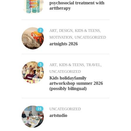
psychosocial treatment with
arttherapy
2
ART
,
DESIGN
,
KIDS & TEENS
,
MOTIVATION
,
UNCATEGORIZED
artnights 2026
3
ART
,
KIDS & TEENS
,
TRAVEL
,
UNCATEGORIZED
Kids holidayfamily
artworkshop summer 2026
(possibly bilingual)
16
UNCATEGORIZED
artstudio