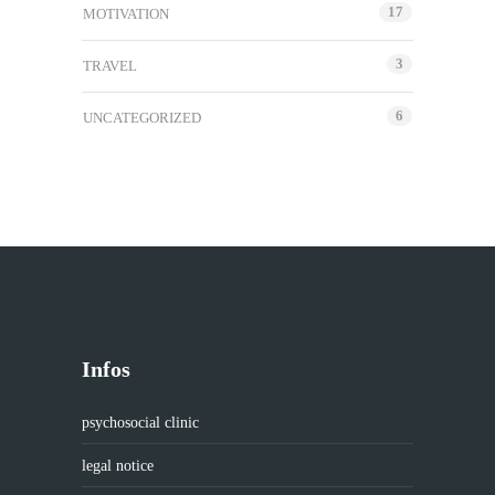
17
MOTIVATION
3
TRAVEL
6
UNCATEGORIZED
Infos
psychosocial clinic
legal notice