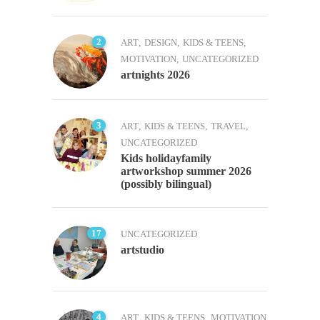
2
ART
,
DESIGN
,
KIDS & TEENS
,
MOTIVATION
,
UNCATEGORIZED
artnights 2026
3
ART
,
KIDS & TEENS
,
TRAVEL
,
UNCATEGORIZED
Kids holidayfamily
artworkshop summer 2026
(possibly bilingual)
17
UNCATEGORIZED
artstudio
4
ART
,
KIDS & TEENS
,
MOTIVATION